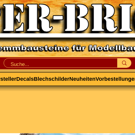
steller
Decals
Blechschilder
Neuheiten
Vorbestellunge