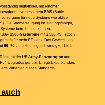
ollständig digitalisiert, mit erhöhter
operationen, verbessertem
BMS
(Battle
versorgung für neue Systeme wie aktive
). Die Stromerzeugung ist leistungsfähiger,
e Systeme betreiben zu können.
l AGT1500-Gasturbine
mit 1.500 PS, jedoch
gement für mehr Effizienz. Das Gewicht liegt
und
66–70 t
, die Höchstgeschwindigkeit bleibt
 Rückgrat der
US Army-Panzertruppe
und
EPv4-Upgrades genutzt. Einige Exportkunden,
zierte Varianten dieses Standards.
 auch