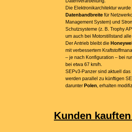
Datenverarbeitung.
Die Elektronikarchitektur wurde v
Datenbandbreite
für Netzwerk
Management System) und Strom
Schutzsysteme (z. B. Trophy APS
um auch bei Motorstillstand all
Der Antrieb bleibt die
Honeywel
mit verbessertem Kraftstoffmana
– je nach Konfiguration – bei r
bei etwa 67 km/h.
SEPv3-Panzer sind aktuell das
werden parallel zu künftigen S
darunter
Polen
, erhalten modifi
Kunden kauften