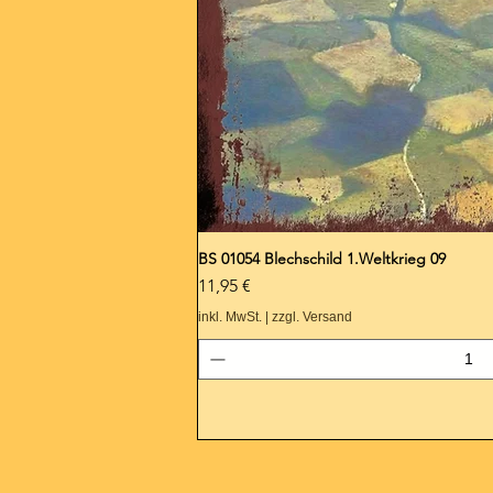
BS 01054 Blechschild 1.Weltkrieg 09
Preis
11,95 €
inkl. MwSt.
|
zzgl. Versand