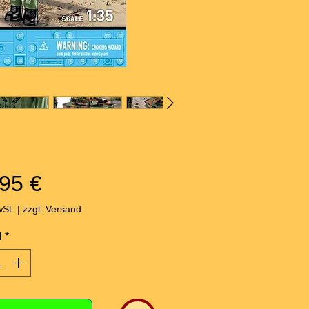
Preis
95 €
wSt.
|
zzgl. Versand
l
*