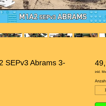
2 SEPv3 Abrams 3-
49,
g
inkl. M
Anzah