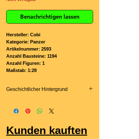
Benachrichtigen lassen
Hersteller: Cobi
Kategorie: Panzer
Artikelnummer: 2593
Anzahl Bausteine: 1194
Anzahl Figuren: 1
Maßstab: 1:28
Geschichtlicher Hintergrund
Der
Flakpanzer IV „Wirbelwind“
war
ein deutscher Selbstfahrlafetten-
Flakpanzer, entwickelt 1944 auf dem
Fahrgestell des
Panzerkampfwagen
Kunden kauften
IV
. Er entstand aus dem Bedarf,
Panzer- und Infanterieverbände