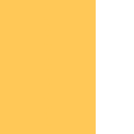
lung
en
Sond
eran
gebo
te
Katal
oge
COBI
Neuh
eiten
COBI
1.WK
COBI
2.WK
COBI
Milit
är
nach
45