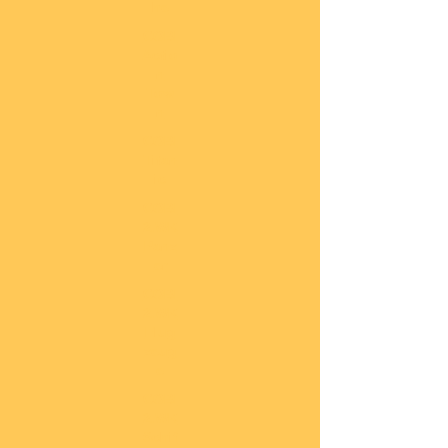
he
COBI
Actio
n
Tow
n
COBI
Titan
ic
COBI
2.WK
Panz
er
COBI
2.WK
Flug
zeug
e
COBI
2.WK
Schif