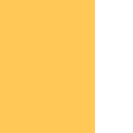
Impressum
Datenschutz
Widerrufsbelehrung
Start
seite
COBI
Weit
ere
Herst
eller
Deca
ls
Blec
hsch
ilder
Neuh
eiten
Vorb
estel