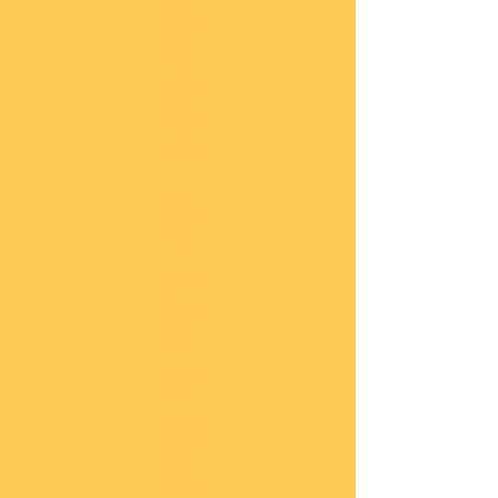
COBI
Milit
är
1:48
COBI
Eise
nbah
n
COBI
Auto
s
COBI
Napo
leoni
sche
Epoc
he
COBI
Römi
sche
Epoc