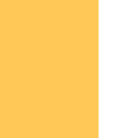
lung
en
Sond
eran
gebo
te
Katal
oge
COBI
Neuh
eiten
COBI
1.WK
COBI
2.WK
COBI
Milit
är
nach
45