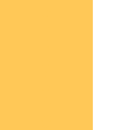
he
COBI
Actio
n
Tow
n
COBI
Titan
ic
COBI
2.WK
Panz
er
COBI
2.WK
Flug
zeug
e
COBI
2.WK
Schif