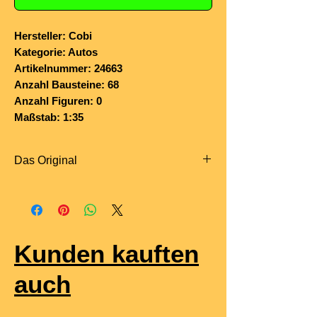
Hersteller: Cobi
Kategorie: Autos
Artikelnummer: 24663
Anzahl Bausteine: 68
Anzahl Figuren: 0
Maßstab: 1:35
Das Original
Der
VW Golf GTI
wurde 1976
eingeführt und gilt als Begründer der
Sportkompaktklasse
. Basierend auf
dem ersten Golf (Golf I) kombinierte er
Kunden kauften
die Alltagstauglichkeit eines
Kleinwagens mit der Performance
auch
eines Sportwagens.
Angetrieben wurde der Golf GTI