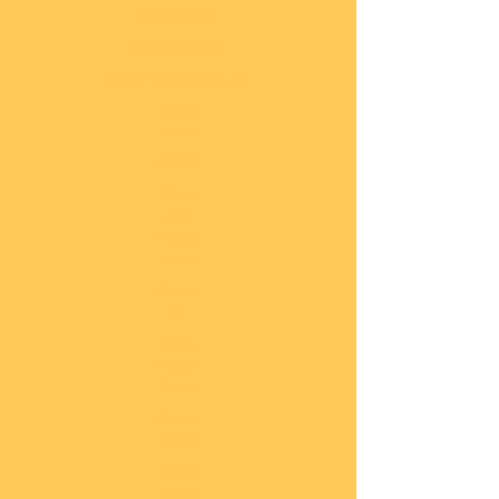
Impressum
Datenschutz
Widerrufsbelehrung
Start
seite
COBI
Weit
ere
Herst
eller
Deca
ls
Blec
hsch
ilder
Neuh
eiten
Vorb
estel