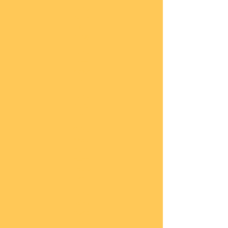
COBI
Milit
är
1:48
COBI
Eise
nbah
n
COBI
Auto
s
COBI
Napo
leoni
sche
Epoc
he
COBI
Römi
sche
Epoc