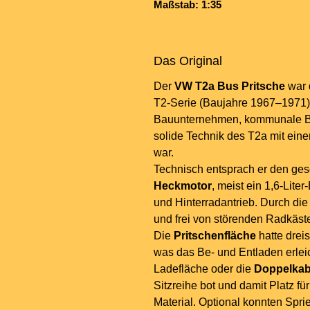
Maßstab: 1:35
Das Original
Der
VW T2a Bus Pritsche
war 
T2-Serie (Baujahre 1967–1971) 
Bauunternehmen, kommunale Bet
solide Technik des T2a mit einer
war.
Technisch entsprach er den ge
Heckmotor
, meist ein 1,6-Lite
und Hinterradantrieb. Durch die
und frei von störenden Radkästen
Die
Pritschenfläche
hatte drei
was das Be- und Entladen erlei
Ladefläche oder die
Doppelkab
Sitzreihe bot und damit Platz f
Material. Optional konnten Spr