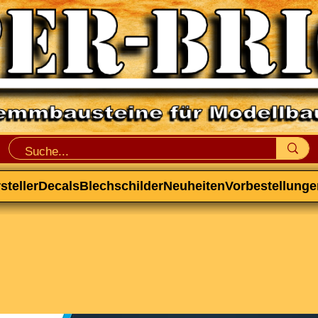
steller
Decals
Blechschilder
Neuheiten
Vorbestellunge