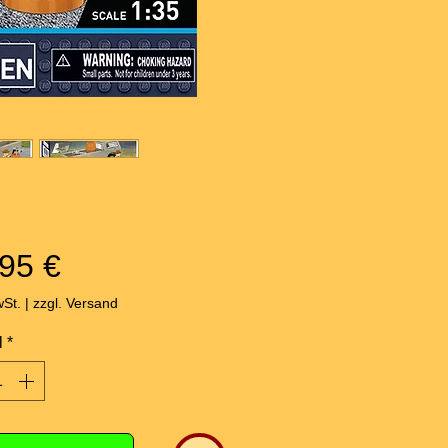
Preis
95 €
wSt.
|
zzgl. Versand
l
*