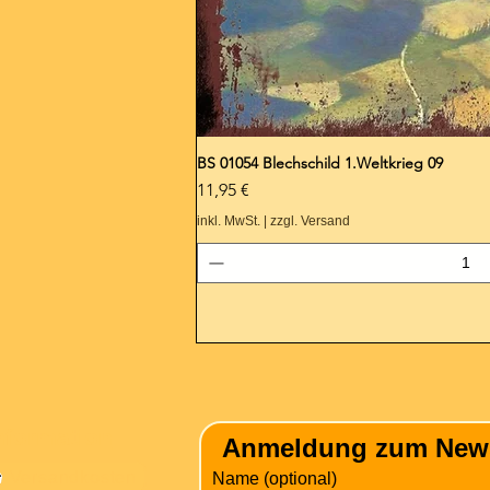
BS 01054 Blechschild 1.Weltkrieg 09
Preis
11,95 €
inkl. MwSt.
|
zzgl. Versand
nformation
Anmeldung zum Newsle
Versandkosten
Name (optional)