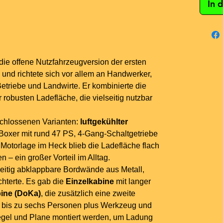
In 
die offene Nutzfahrzeugversion der ersten
und richtete sich vor allem an Handwerker,
riebe und Landwirte. Er kombinierte die
 robusten Ladefläche, die vielseitig nutzbar
schlossenen Varianten:
luftgekühlter
r-Boxer mit rund 47 PS, 4-Gang-Schaltgetriebe
 Motorlage im Heck blieb die Ladefläche flach
 – ein großer Vorteil im Alltag.
seitig abklappbare Bordwände aus Metall,
chterte. Es gab die
Einzelkabine
mit langer
ine (DoKa)
, die zusätzlich eine zweite
ür bis zu sechs Personen plus Werkzeug und
iegel und Plane montiert werden, um Ladung