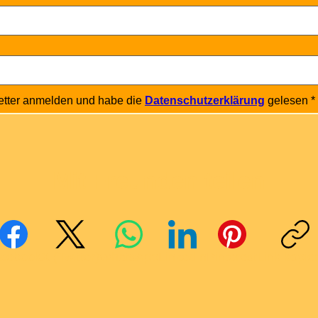
etter anmelden und habe die 
Datenschutzerklärung
 gelesen
*
Mit Freunden teilen
cebook
X (Twitter)
WhatsApp
LinkedIn
Pinterest
Link kopie