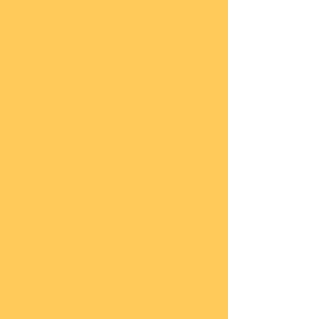
COBI
Milit
är
1:48
COBI
Eise
nbah
n
COBI
Auto
s
COBI
Napo
leoni
sche
Epoc
he
COBI
Römi
sche
Epoc