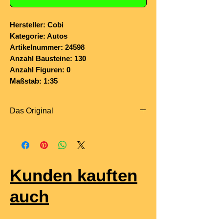
Hersteller: Cobi
Kategorie: Autos
Artikelnummer: 24598
Anzahl Bausteine: 130
Anzahl Figuren: 0
Maßstab: 1:35
Das Original
Der
Opel Rekord C 1900 L
gehörte zur
dritten Generation der Rekord-Baureihe
und wurde von 1966 bis 1971
produziert. Der Rekord C war Opels
Kunden kauften
Mittelklassemodell jener Zeit und fiel
besonders durch das von Charles
auch
„Chuck“ Jordan gezeichnete
„Coke-
Bottle“-Design
auf – mit