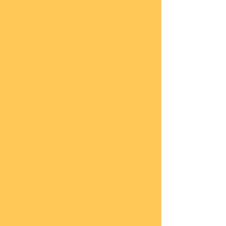
lung
en
Sond
eran
gebo
te
Katal
oge
COBI
Neuh
eiten
COBI
1.WK
COBI
2.WK
COBI
Milit
är
nach
45