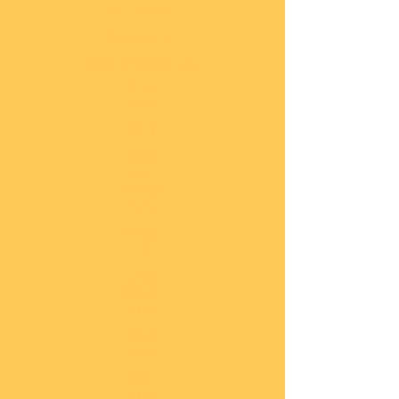
Impressum
Datenschutz
Widerrufsbelehrung
Start
seite
COBI
Weit
ere
Herst
eller
Deca
ls
Blec
hsch
ilder
Neuh
eiten
Vorb
estel