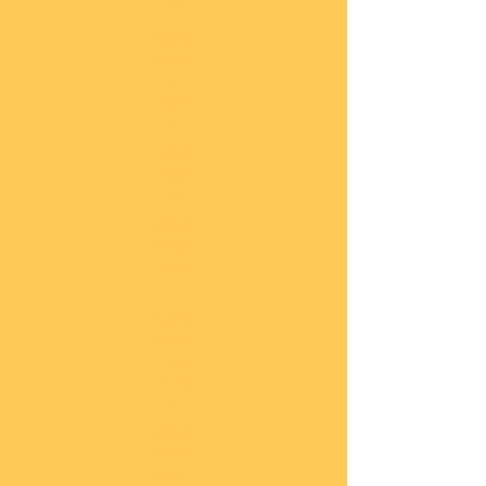
he
COBI
Actio
n
Tow
n
COBI
Titan
ic
COBI
2.WK
Panz
er
COBI
2.WK
Flug
zeug
e
COBI
2.WK
Schif