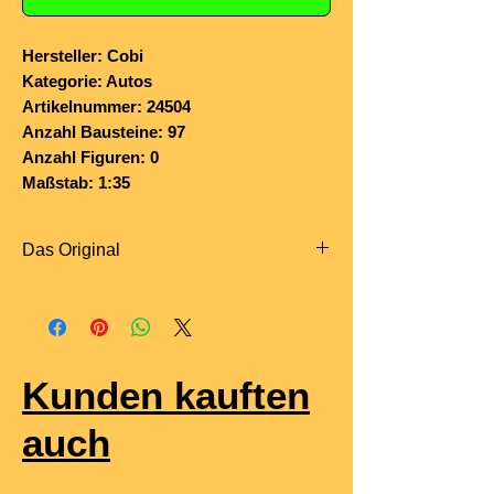
Hersteller: Cobi
Kategorie: Autos
Artikelnummer: 24504
Anzahl Bausteine: 97
Anzahl Figuren: 0
Maßstab: 1:35
Das Original
Der
Maserati GranCabrio
ist die offene
Version des GranTurismo und
verbindet italienische Eleganz mit dem
Sound und der Leistung eines
Kunden kauften
klassischen Maserati-V8. Vorgestellt
wurde er 2009 auf dem Genfer
auch
Autosalon, gebaut bis 2019 – und gilt
als eines der letzten viersitzigen Luxus-