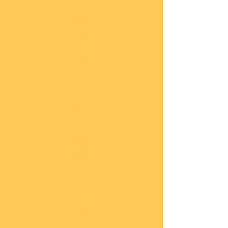
COBI
Milit
är
1:48
COBI
Eise
nbah
n
COBI
Auto
s
COBI
Napo
leoni
sche
Epoc
he
COBI
Römi
sche
Epoc