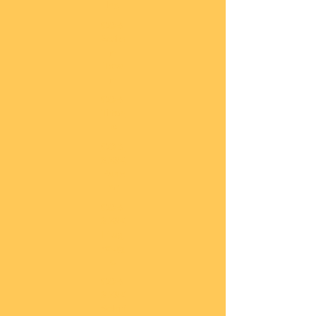
he
COBI
Actio
n
Tow
n
COBI
Titan
ic
COBI
2.WK
Panz
er
COBI
2.WK
Flug
zeug
e
COBI
2.WK
Schif