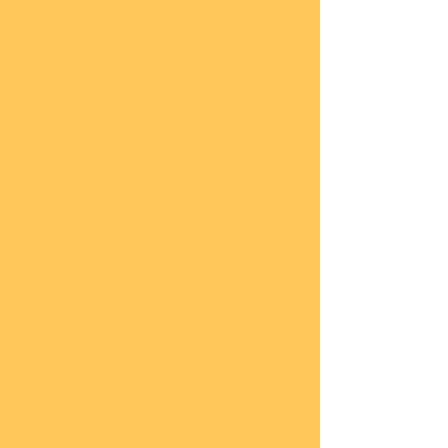
lung
en
Sond
eran
gebo
te
Katal
oge
COBI
Neuh
eiten
COBI
1.WK
COBI
2.WK
COBI
Milit
är
nach
45