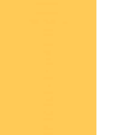
Impressum
Datenschutz
Widerrufsbelehrung
Start
seite
COBI
Weit
ere
Herst
eller
Deca
ls
Blec
hsch
ilder
Neuh
eiten
Vorb
estel