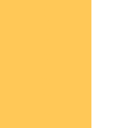
COBI
Milit
är
1:48
COBI
Eise
nbah
n
COBI
Auto
s
COBI
Napo
leoni
sche
Epoc
he
COBI
Römi
sche
Epoc