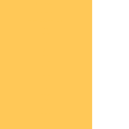
Impressum
Datenschutz
Widerrufsbelehrung
Start
seite
COBI
Weit
ere
Herst
eller
Deca
ls
Blec
hsch
ilder
Neuh
eiten
Vorb
estel