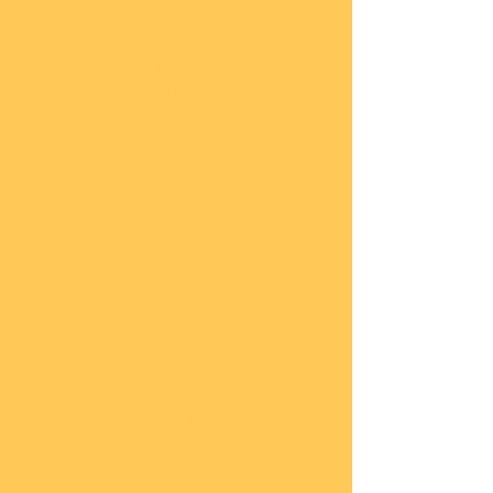
lung
en
Sond
eran
gebo
te
Katal
oge
COBI
Neuh
eiten
COBI
1.WK
COBI
2.WK
COBI
Milit
är
nach
45