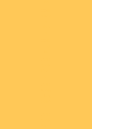
he
COBI
Actio
n
Tow
n
COBI
Titan
ic
COBI
2.WK
Panz
er
COBI
2.WK
Flug
zeug
e
COBI
2.WK
Schif