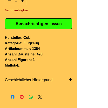
Nicht verfügbar
Benachrichtigen lassen
Hersteller: Cobi
Kategorie: Flugzeug
Artikelnummer: 1384
Anzahl Bausteine: 478
Anzahl Figuren: 1
Maßstab:
Geschichtlicher Hintergrund
Die
Dornier Do J „Wal“
von
Roald
Amundsen
war das zentrale Flugzeug
seiner letzten großen Polarexpedition –
der versuchten Überquerung des