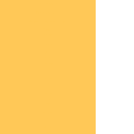
Impressum
Datenschutz
Widerrufsbelehrung
Start
seite
COBI
Weit
ere
Herst
eller
Deca
ls
Blec
hsch
ilder
Neuh
eiten
Vorb
estel