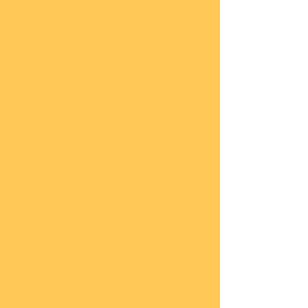
lung
en
Sond
eran
gebo
te
Katal
oge
COBI
Neuh
eiten
COBI
1.WK
COBI
2.WK
COBI
Milit
är
nach
45