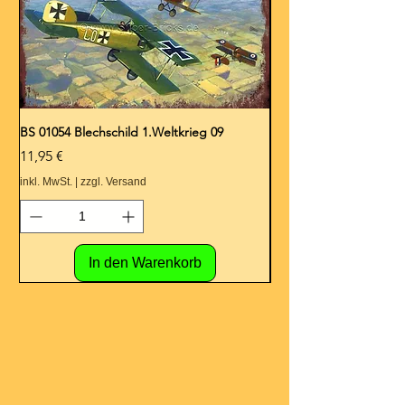
BS 01054 Blechschild 1.Weltkrieg 09
BS 01053 Blechschild 1.
Preis
Preis
11,95 €
11,95 €
inkl. MwSt.
|
zzgl. Versand
inkl. MwSt.
In den Warenkorb