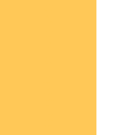
COBI
Milit
är
1:48
COBI
Eise
nbah
n
COBI
Auto
s
COBI
Napo
leoni
sche
Epoc
he
COBI
Römi
sche
Epoc