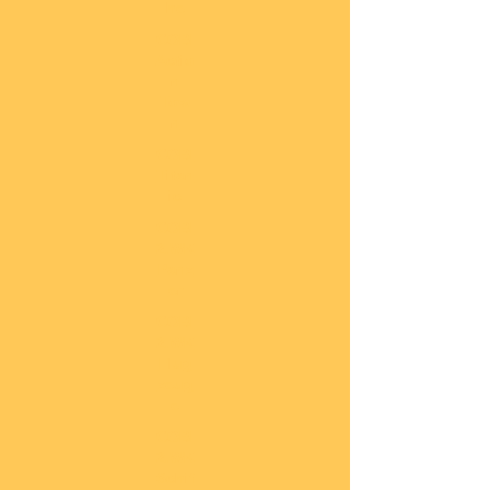
he
COBI
Actio
n
Tow
n
COBI
Titan
ic
COBI
2.WK
Panz
er
COBI
2.WK
Flug
zeug
e
COBI
2.WK
Schif