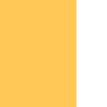
he
COBI
Actio
n
Tow
n
COBI
Titan
ic
COBI
2.WK
Panz
er
COBI
2.WK
Flug
zeug
e
COBI
2.WK
Schif