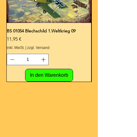
BS 01054 Blechschild 1.Weltkrieg 09
BS 01053 Blechschild 1.
Preis
Preis
11,95 €
11,95 €
inkl. MwSt.
|
zzgl. Versand
inkl. MwSt.
In den Warenkorb