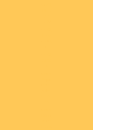
COBI
Milit
är
1:48
COBI
Eise
nbah
n
COBI
Auto
s
COBI
Napo
leoni
sche
Epoc
he
COBI
Römi
sche
Epoc