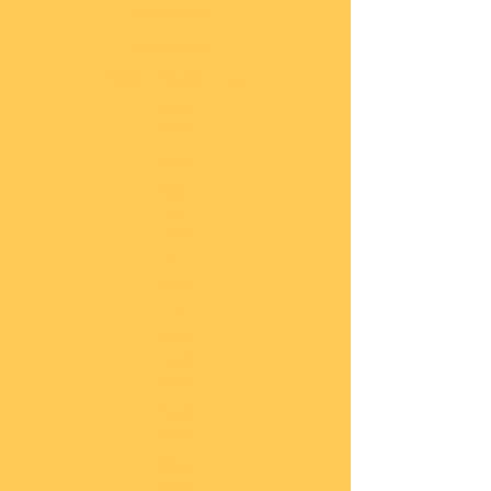
Impressum
Datenschutz
Widerrufsbelehrung
Start
seite
COBI
Weit
ere
Herst
eller
Deca
ls
Blec
hsch
ilder
Neuh
eiten
Vorb
estel