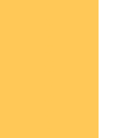
lung
en
Sond
eran
gebo
te
Katal
oge
COBI
Neuh
eiten
COBI
1.WK
COBI
2.WK
COBI
Milit
är
nach
45