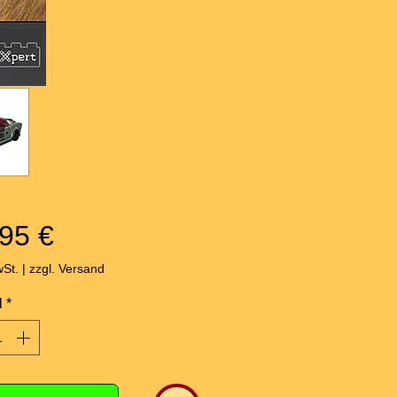
Preis
95 €
wSt.
|
zzgl. Versand
l
*