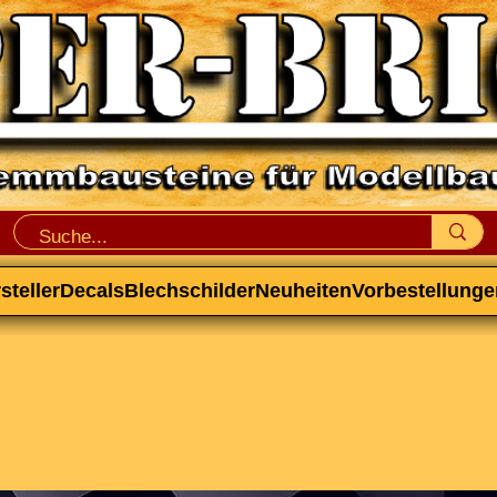
steller
Decals
Blechschilder
Neuheiten
Vorbestellunge