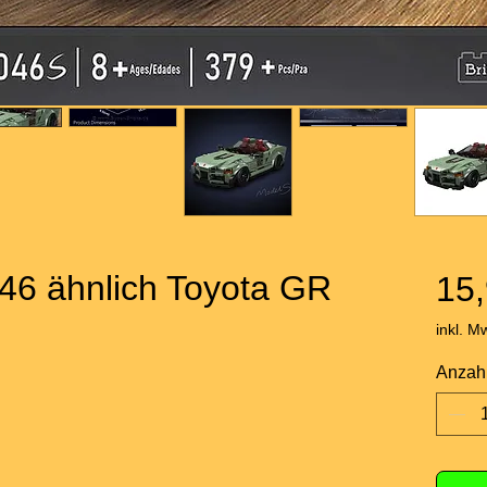
46 ähnlich Toyota GR
15,
inkl. M
Anzah