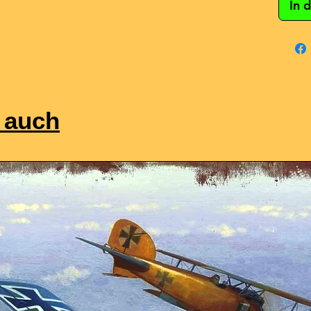
In 
 auch