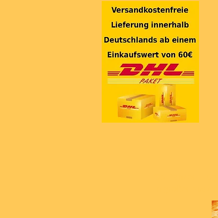
Ob Panzer, Flugz
in großer Auswa