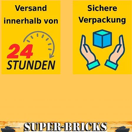
Cobi Klemmbausteine günstig bei Super-Bricks kaufen.
euge, Schiffe, Autos oder Eisenbahn, hier finden sie to
hl und zu günstigen Preisen. Die Welt in Klemmbaustei