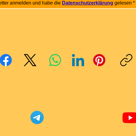
etter anmelden und habe die 
Datenschutzerklärung
 gelesen
*
Mit Freunden teilen
cebook
X (Twitter)
WhatsApp
LinkedIn
Pinterest
Link kopie
Telegram Super-Bricks
Bricks