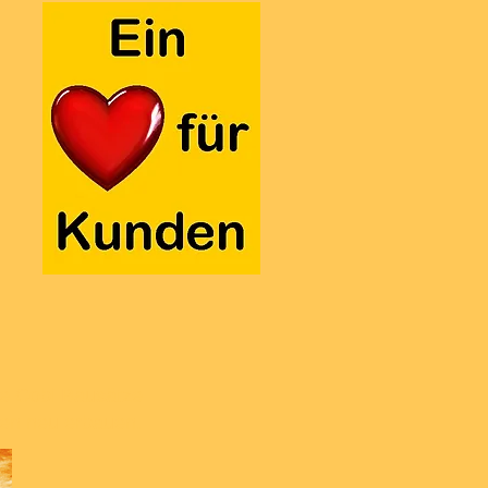
lle Cobi Bausätze
nen neu erbauen.