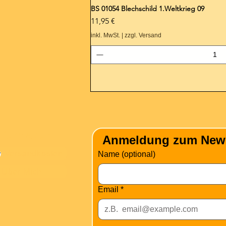
BS 01054 Blechschild 1.Weltkrieg 09
Preis
11,95 €
inkl. MwSt.
|
zzgl. Versand
nformation
Anmeldung zum Newsle
Versandkosten
Name (optional)
Über Mich
Email
*