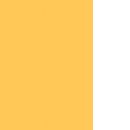
COBI
Milit
är
1:48
COBI
Eise
nbah
n
COBI
Auto
s
COBI
Napo
leoni
sche
Epoc
he
COBI
Römi
sche
Epoc