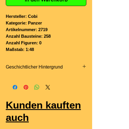
Hersteller: Cobi
Kategorie: Panzer
Artikelnummer: 2719
Anzahl Bausteine: 258
Anzahl Figuren: 0
Maßstab: 1:48
Geschichtlicher Hintergrund
Der
Renault R35
war ein französischer
leichter Infanteriepanzer der 1930er-
Jahre, entwickelt zur unmittelbaren
Unterstützung der Infanterie. Produziert
Kunden kauften
ab
1936
bei Renault, war er einer der
meistgebauten französischen Panzer
auch
vor dem Zweiten Weltkrieg, mit rund
1.540 Exemplaren
.