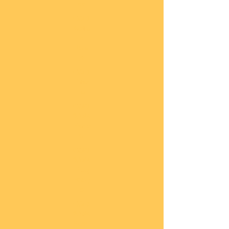
he
COBI
Actio
n
Tow
n
COBI
Titan
ic
COBI
2.WK
Panz
er
COBI
2.WK
Flug
zeug
e
COBI
2.WK
Schif