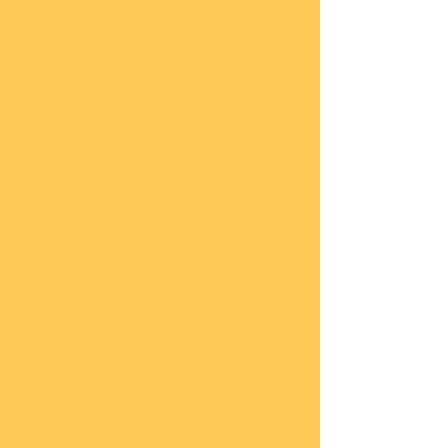
Impressum
Datenschutz
Widerrufsbelehrung
Start
seite
COBI
Weit
ere
Herst
eller
Deca
ls
Blec
hsch
ilder
Neuh
eiten
Vorb
estel