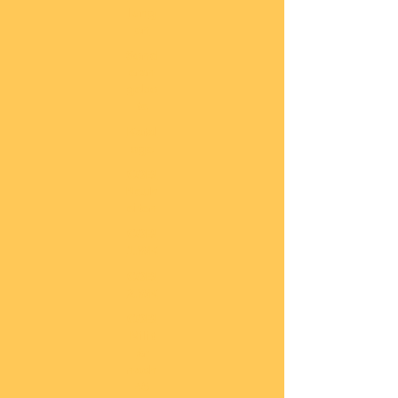
lung
en
Sond
eran
gebo
te
Katal
oge
COBI
Neuh
eiten
COBI
1.WK
COBI
2.WK
COBI
Milit
är
nach
45