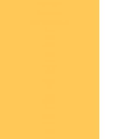
Impressum
Datenschutz
Widerrufsbelehrung
Start
seite
COBI
Weit
ere
Herst
eller
Deca
ls
Blec
hsch
ilder
Neuh
eiten
Vorb
estel