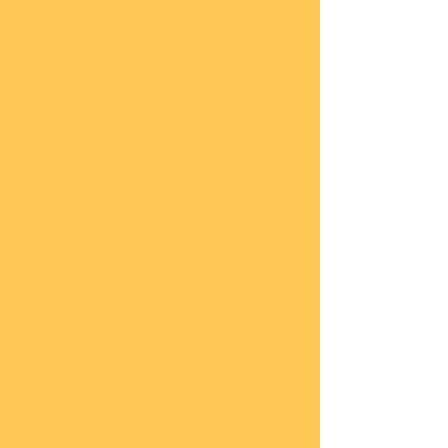
he
COBI
Actio
n
Tow
n
COBI
Titan
ic
COBI
2.WK
Panz
er
COBI
2.WK
Flug
zeug
e
COBI
2.WK
Schif