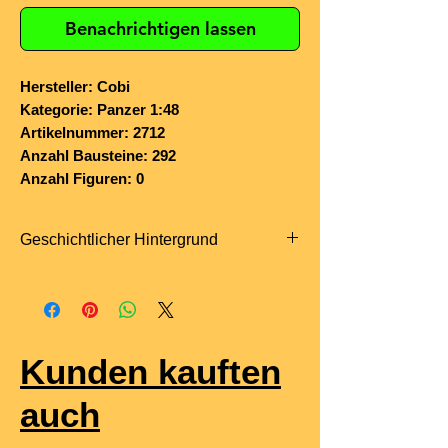
Benachrichtigen lassen
Hersteller: Cobi
Kategorie: Panzer 1:48
Artikelnummer: 2712
Anzahl Bausteine: 292
Anzahl Figuren: 0
Geschichtlicher Hintergrund
Der
Panzerkampfwagen III Ausf. J
war eine 1941 eingeführte
Weiterentwicklung der Pz-III-Baureihe
und markierte den Übergang zu stärker
Kunden kauften
gepanzerten und besser bewaffneten
Versionen.
auch
Gegenüber den Vorgängern erhielt die
Ausf. J eine auf
50 mm verstärkte