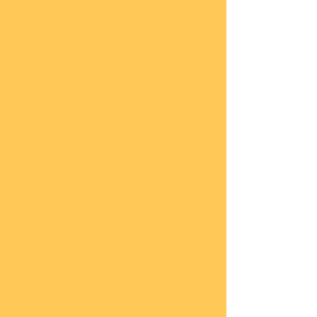
lung
en
Sond
eran
gebo
te
Katal
oge
COBI
Neuh
eiten
COBI
1.WK
COBI
2.WK
COBI
Milit
är
nach
45