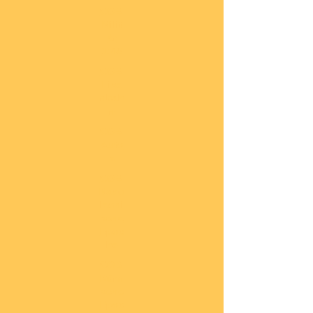
COBI
Milit
är
1:48
COBI
Eise
nbah
n
COBI
Auto
s
COBI
Napo
leoni
sche
Epoc
he
COBI
Römi
sche
Epoc