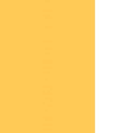
he
COBI
Actio
n
Tow
n
COBI
Titan
ic
COBI
2.WK
Panz
er
COBI
2.WK
Flug
zeug
e
COBI
2.WK
Schif