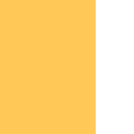
lung
en
Sond
eran
gebo
te
Katal
oge
COBI
Neuh
eiten
COBI
1.WK
COBI
2.WK
COBI
Milit
är
nach
45