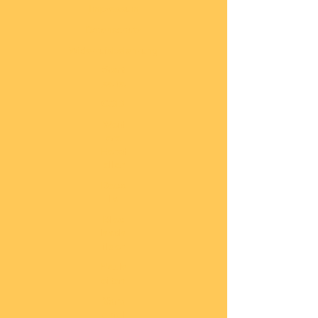
Impressum
Datenschutz
Widerrufsbelehrung
Start
seite
COBI
Weit
ere
Herst
eller
Deca
ls
Blec
hsch
ilder
Neuh
eiten
Vorb
estel