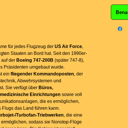
Bena
ame für jedes Flugzeug der
US Air Force
,
gten Staaten an Bord hat. Seit den 1990er-
 auf der
Boeing 747-200B
(später 747-8),
des Präsidenten umgebaut wurde.
st ein
fliegender Kommandoposten
, der
stechnik, Abwehrsystemen und
t. Sie verfügt über
Büros,
 medizinische Einrichtungen
sowie voll
nikationsanlagen, die es ermöglichen,
 Flugs das Land führen kann.
rbojet-/Turbofan-Triebwerken
, die eine
ermöglichen, sodass sie Nonstop-Flüge