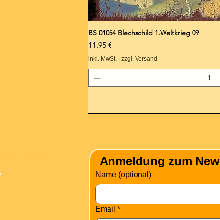
BS 01054 Blechschild 1.Weltkrieg 09
Preis
11,95 €
inkl. MwSt.
|
zzgl. Versand
nformation
Anmeldung zum Newsle
Versandkosten
Name (optional)
Über Mich
Email
*