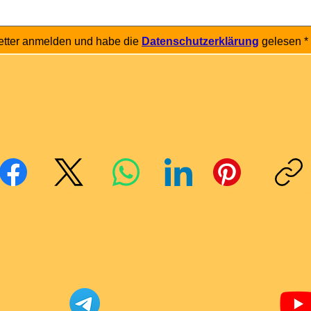
etter anmelden und habe die 
Datenschutzerklärung
 gelesen
*
Mit Freunden teilen
cebook
X (Twitter)
WhatsApp
LinkedIn
Pinterest
Link kopie
Telegram Super-Bricks
Bricks