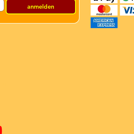
anmelden
ren
Youtube Super-Bricks