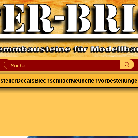
steller
Decals
Blechschilder
Neuheiten
Vorbestellunge