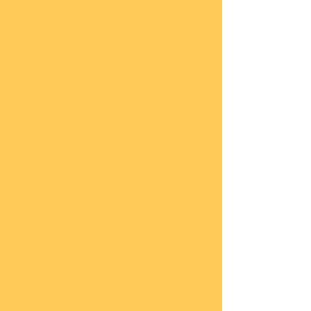
lung
en
Sond
eran
gebo
te
Katal
oge
COBI
Neuh
eiten
COBI
1.WK
COBI
2.WK
COBI
Milit
är
nach
45