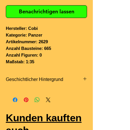
Benachrichtigen lassen
Hersteller: Cobi
Kategorie: Panzer
Artikelnummer: 2629
Anzahl Bausteine: 665
Anzahl Figuren: 0
Maßstab: 1:35
Geschichtlicher Hintergrund
Der
KTO Rosomak
(„Wolverine“) ist
ein polnischer
8×8-
Radschützenpanzer
, der seit 2004 bei
den polnischen Streitkräften im Einsatz
Kunden kauften
ist. Er basiert auf dem finnischen
Patria
AMV
(Armoured Modular Vehicle),