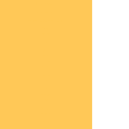
Impressum
Datenschutz
Widerrufsbelehrung
Start
seite
COBI
Weit
ere
Herst
eller
Deca
ls
Blec
hsch
ilder
Neuh
eiten
Vorb
estel