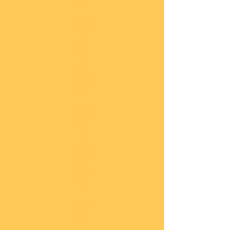
he
COBI
Actio
n
Tow
n
COBI
Titan
ic
COBI
2.WK
Panz
er
COBI
2.WK
Flug
zeug
e
COBI
2.WK
Schif