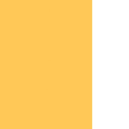
COBI
Milit
är
1:48
COBI
Eise
nbah
n
COBI
Auto
s
COBI
Napo
leoni
sche
Epoc
he
COBI
Römi
sche
Epoc