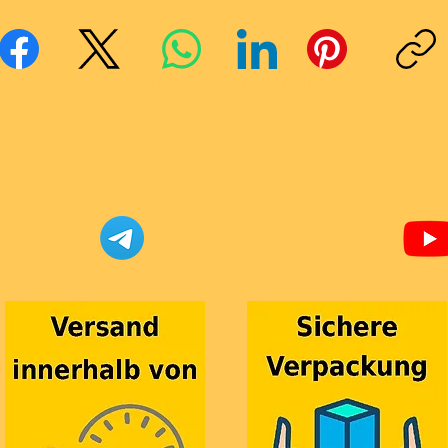
cebook
X (Twitter)
WhatsApp
LinkedIn
Pinterest
Link kopie
Telegram Super-Bricks
Bricks