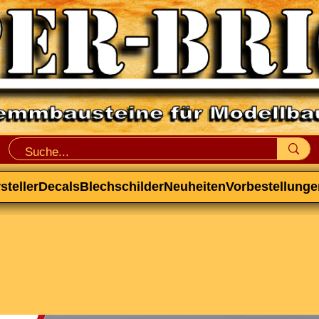
steller
Decals
Blechschilder
Neuheiten
Vorbestellunge