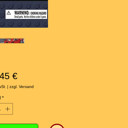
Preis
45 €
wSt.
|
zzgl. Versand
l
*