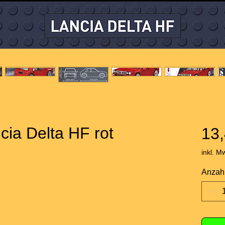
ia Delta HF rot
13,
inkl. M
Anzah