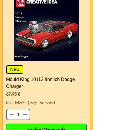
NEU
Mould King 10112 ähnlich Dodge
Charger
Preis
67,95 €
inkl. MwSt.
|
zzgl. Versand
In den Warenkorb