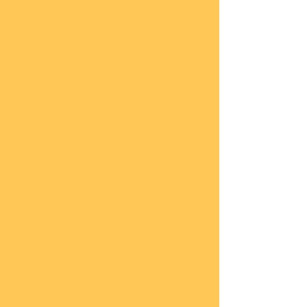
eiten
Vorb
estel
lung
en
Sond
eran
gebo
te
Katal
oge
COBI
Neuh
eiten
COBI
1.WK
COBI
2.WK
COBI
Milit