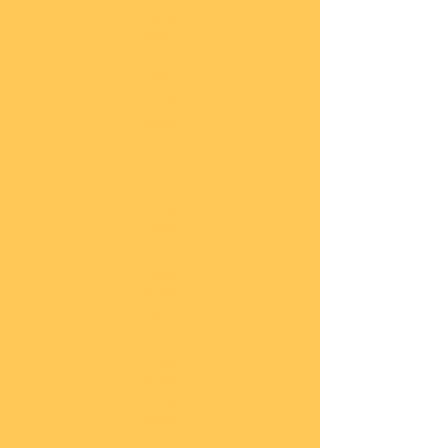
Römi
sche
Epoc
he
COBI
Actio
n
Tow
n
COBI
Titan
ic
COBI
2.WK
Panz
er
COBI
2.WK
Flug
zeug
e