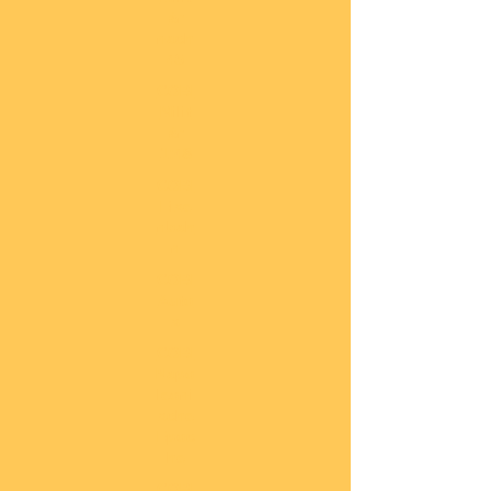
är
nach
45
COBI
Milit
är
1:48
COBI
Eise
nbah
n
COBI
Auto
s
COBI
Napo
leoni
sche
Epoc
he
COBI