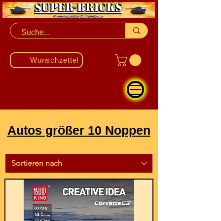
Wunschzettel
Autos größer 10 Noppen