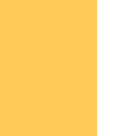
Über Mich
AGB
Impressum
Datenschutz
Widerrufsbelehrung
Start
seite
COBI
Weit
ere
Herst
eller
Deca
ls
Blec
hsch
ilder
Neuh